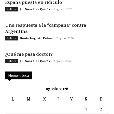
España puesta en ridículo
J.L. González Quirós
-
1 agosto, 2026
Política
Una respuesta a la “campaña” contra
Argentina
Dante Augusto Palma
-
28 julio, 2026
Política
¿Qué me pasa doctor?
J.L. González Quirós
-
27 julio, 2026
Política
Hemeroteca
agosto 2026
L
M
X
J
V
S
D
1
2