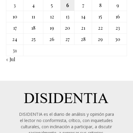
3
4
5
6
7
8
9
10
11
12
13
14
15
16
17
18
19
20
21
22
23
24
25
26
27
28
29
30
31
« Jul
DISIDENTIA es el diario de análisis y opinión para
el lector no conformista, crítico, con inquietudes
culturales, con inclinación a participar, a discutir
racionalmente, a expresar sus criterios.