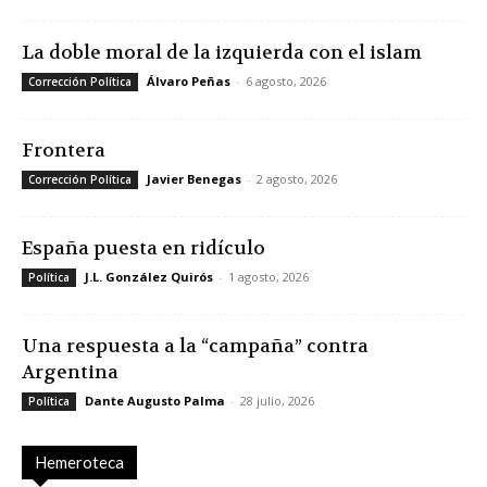
La doble moral de la izquierda con el islam
Álvaro Peñas
-
6 agosto, 2026
Corrección Política
Frontera
Javier Benegas
-
2 agosto, 2026
Corrección Política
España puesta en ridículo
J.L. González Quirós
-
1 agosto, 2026
Política
Una respuesta a la “campaña” contra
Argentina
Dante Augusto Palma
-
28 julio, 2026
Política
Hemeroteca