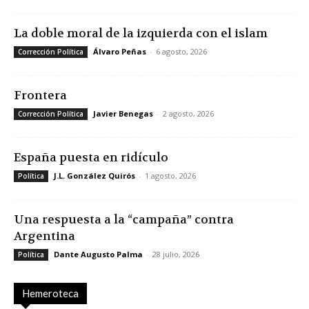
La doble moral de la izquierda con el islam
Álvaro Peñas
-
6 agosto, 2026
Corrección Política
Frontera
Javier Benegas
-
2 agosto, 2026
Corrección Política
España puesta en ridículo
J.L. González Quirós
-
1 agosto, 2026
Política
Una respuesta a la “campaña” contra
Argentina
Dante Augusto Palma
-
28 julio, 2026
Política
Hemeroteca