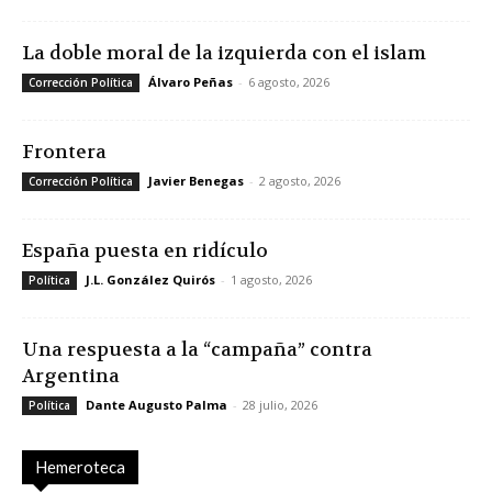
La doble moral de la izquierda con el islam
Álvaro Peñas
-
6 agosto, 2026
Corrección Política
Frontera
Javier Benegas
-
2 agosto, 2026
Corrección Política
España puesta en ridículo
J.L. González Quirós
-
1 agosto, 2026
Política
Una respuesta a la “campaña” contra
Argentina
Dante Augusto Palma
-
28 julio, 2026
Política
Hemeroteca