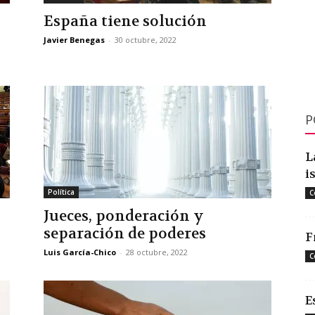
España tiene solución
Javier Benegas
-
30 octubre, 2022
P
L
i
Política
C
Jueces, ponderación y
separación de poderes
F
Luis García-Chico
-
28 octubre, 2022
C
E