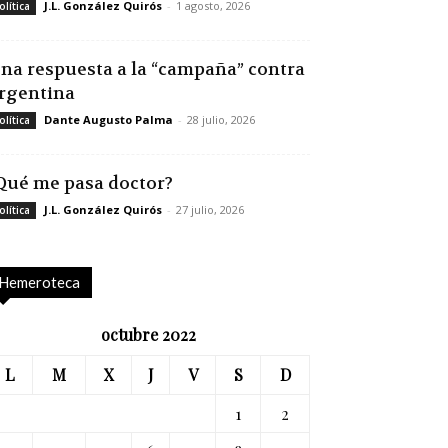
J.L. González Quirós
-
1 agosto, 2026
olítica
na respuesta a la “campaña” contra
rgentina
Dante Augusto Palma
-
28 julio, 2026
olítica
Qué me pasa doctor?
J.L. González Quirós
-
27 julio, 2026
olítica
Hemeroteca
octubre 2022
L
M
X
J
V
S
D
1
2