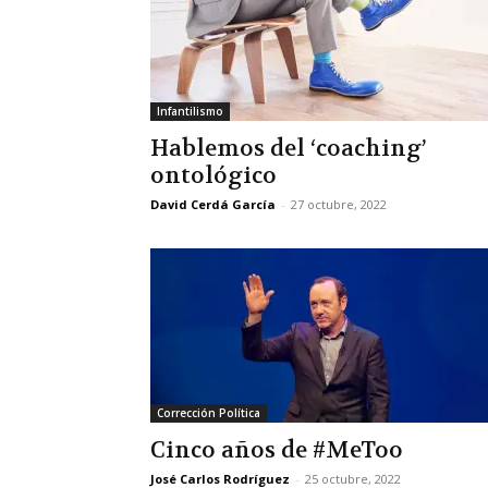
Infantilismo
Hablemos del ‘coaching’
ontológico
David Cerdá García
-
27 octubre, 2022
Corrección Política
Cinco años de #MeToo
José Carlos Rodríguez
-
25 octubre, 2022