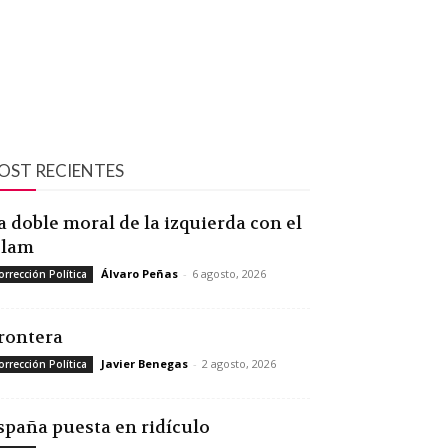
OST RECIENTES
a doble moral de la izquierda con el
slam
Álvaro Peñas
-
6 agosto, 2026
orrección Política
rontera
Javier Benegas
-
2 agosto, 2026
orrección Política
spaña puesta en ridículo