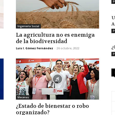
P
U
A
Ingeniería Social
P
La agricultura no es enemiga
de la biodiversidad
¿
Luis I. Gómez Fernández
-
26 octubre, 2022
P
Mecenas
¿Estado de bienestar o robo
organizado?