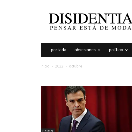
Disidentia
portada
obsesiones
política
Inicio
2022
octubre
archivos mensuales: oc
Política