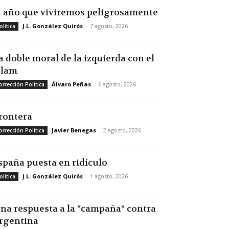
l año que viviremos peligrosamente
J.L. González Quirós
-
7 agosto, 2026
olítica
a doble moral de la izquierda con el
slam
Álvaro Peñas
-
6 agosto, 2026
orrección Política
rontera
Javier Benegas
-
2 agosto, 2026
orrección Política
spaña puesta en ridículo
J.L. González Quirós
-
1 agosto, 2026
olítica
na respuesta a la “campaña” contra
rgentina