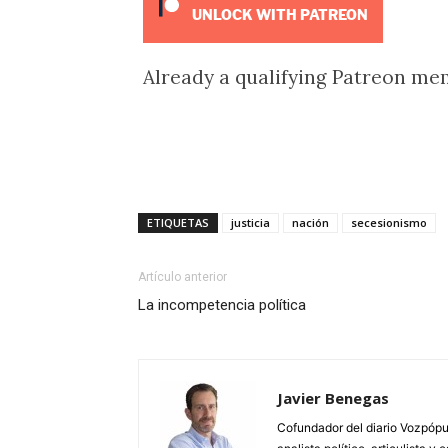
UNLOCK WITH PATREON
Already a qualifying Patreon m
ETIQUETAS
justicia
nación
secesionismo
Artículo anterior
La incompetencia política
Javier Benegas
Cofundador del diario Vozpópul