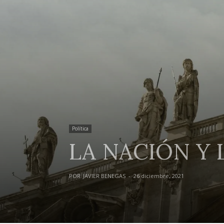
Política
LA NACIÓN Y 
POR
JAVIER BENEGAS
-
26 diciembre, 2021