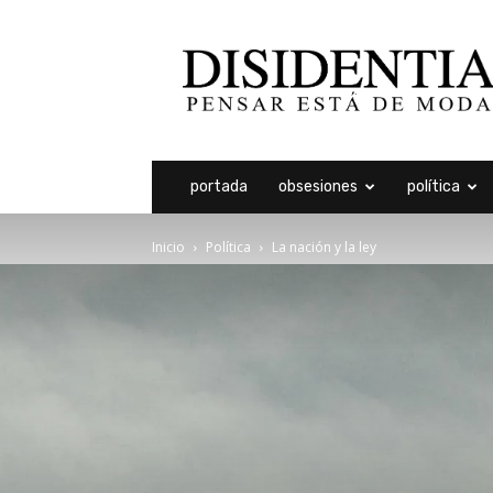
Disidentia
portada
obsesiones
política
Inicio
Política
La nación y la ley