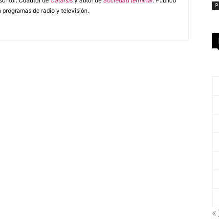
escritor. Coautor de
Catarsis
y autor de
Sociedad terminal
. Publico
P
 programas de radio y televisión.
« 