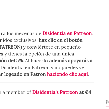
para los mecenas de
Disidentia en Patreon
.
nidos exclusivos,
haz clic en el botón
 PATREON)
y conviértete en pequeño
es
y tienes la opción de una única
ión del 5%
. Al hacerlo
además apoyarás a
 Disidentia en Patreon y no puedes ver
ar logeado en Patron
haciendo clic aquí
.
be a member of
Disidentia's Patreon
at €4
P