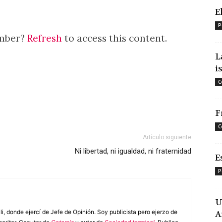
E
P
ember?
Refresh
to access this content.
L
i
C
F
C
Artículo siguiente
Ni libertad, ni igualdad, ni fraternidad
E
P
U
i, donde ejercí de Jefe de Opinión. Soy publicista pero ejerzo de
A