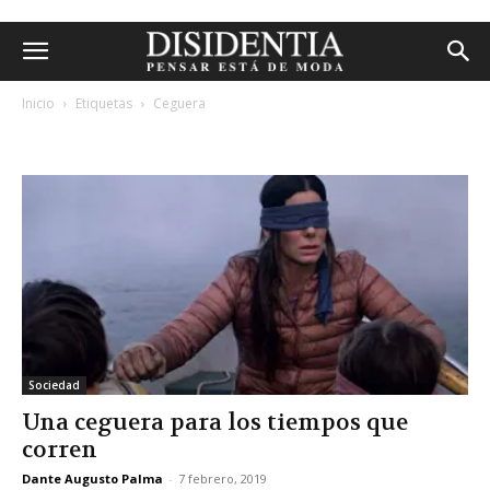
Inicio
Etiquetas
Ceguera
etiqueta: ceguera
Sociedad
Una ceguera para los tiempos que
corren
Dante Augusto Palma
-
7 febrero, 2019