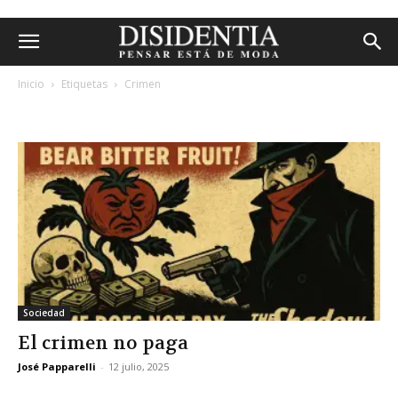
Inicio
Etiquetas
Crimen
etiqueta: crimen
Sociedad
El crimen no paga
José Papparelli
-
12 julio, 2025