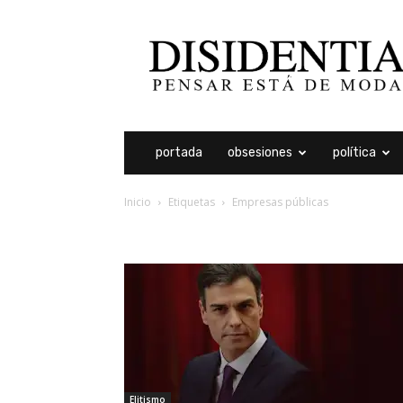
Disidentia
portada
obsesiones
política
Inicio
Etiquetas
Empresas públicas
etiqueta: empresas púb
Elitismo