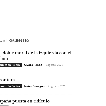
OST RECIENTES
a doble moral de la izquierda con el
slam
Álvaro Peñas
-
6 agosto, 2026
orrección Política
rontera
Javier Benegas
-
2 agosto, 2026
orrección Política
spaña puesta en ridículo