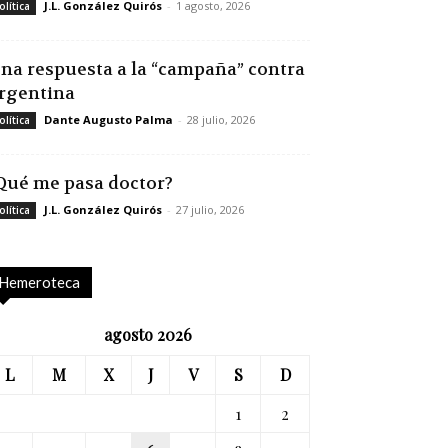
J.L. González Quirós
-
1 agosto, 2026
olítica
na respuesta a la “campaña” contra
rgentina
Dante Augusto Palma
-
28 julio, 2026
olítica
Qué me pasa doctor?
J.L. González Quirós
-
27 julio, 2026
olítica
Hemeroteca
agosto 2026
L
M
X
J
V
S
D
1
2