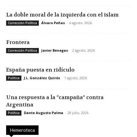
La doble moral de la izquierda con el islam
Álvaro Peñas
-
6 agosto, 2026
Corrección Política
Frontera
Javier Benegas
-
2 agosto, 2026
Corrección Política
España puesta en ridículo
J.L. González Quirós
-
1 agosto, 2026
Política
Una respuesta a la “campaña” contra
Argentina
Dante Augusto Palma
-
28 julio, 2026
Política
Hemeroteca