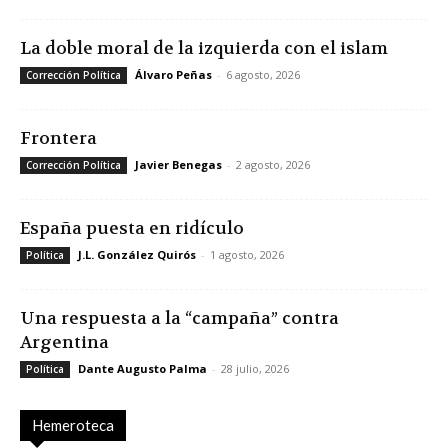
La doble moral de la izquierda con el islam
Álvaro Peñas
-
6 agosto, 2026
Corrección Política
Frontera
Javier Benegas
-
2 agosto, 2026
Corrección Política
España puesta en ridículo
J.L. González Quirós
-
1 agosto, 2026
Política
Una respuesta a la “campaña” contra
Argentina
Dante Augusto Palma
-
28 julio, 2026
Política
Hemeroteca