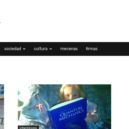
sociedad
cultura
mecenas
firmas
Infantilismo