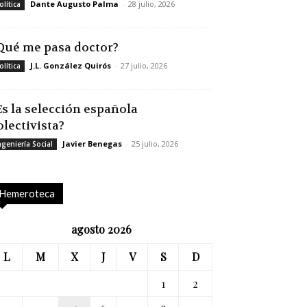
Dante Augusto Palma
-
28 julio, 2026
olítica
Qué me pasa doctor?
J.L. González Quirós
-
27 julio, 2026
olítica
Es la selección española
olectivista?
Javier Benegas
-
25 julio, 2026
ngeniería Social
Hemeroteca
agosto 2026
L
M
X
J
V
S
D
1
2