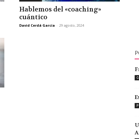
Hablemos del «coaching»
cuántico
David Cerdá García
-
29 agosto, 2024
P
F
C
E
P
U
A