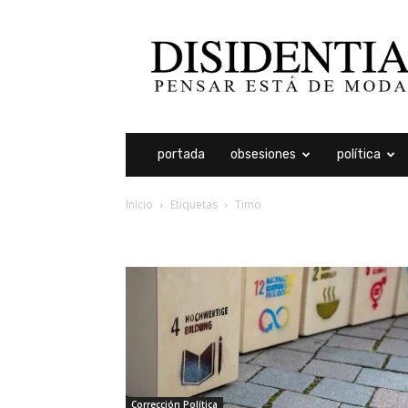
Disidentia
portada
obsesiones
política
Inicio
Etiquetas
Timo
etiqueta: timo
Corrección Política