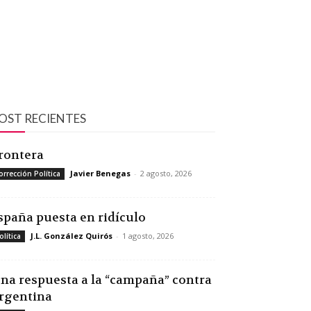
OST RECIENTES
rontera
Javier Benegas
-
2 agosto, 2026
orrección Política
spaña puesta en ridículo
J.L. González Quirós
-
1 agosto, 2026
olítica
na respuesta a la “campaña” contra
rgentina