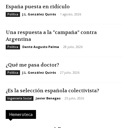
España puesta en ridículo
J.L. González Quirós
-
1 agosto, 2026
Política
Una respuesta a la “campaña” contra
Argentina
Dante Augusto Palma
-
28 julio, 2026
Política
¿Qué me pasa doctor?
J.L. González Quirós
-
27 julio, 2026
Política
¿Es la selección española colectivista?
Javier Benegas
-
25 julio, 2026
Ingeniería Social
Hemeroteca