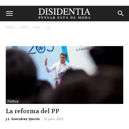
Inicio
2023
julio
22
archivos diarios: 22 julio, 2023
Política
La reforma del PP
J.L. González Quirós
-
22 julio, 2023