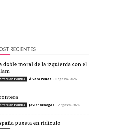
OST RECIENTES
a doble moral de la izquierda con el
slam
Álvaro Peñas
-
6 agosto, 2026
orrección Política
rontera
Javier Benegas
-
2 agosto, 2026
orrección Política
spaña puesta en ridículo