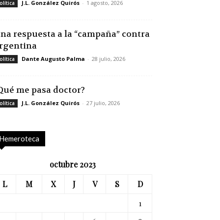
J.L. González Quirós
-
1 agosto, 2026
olítica
na respuesta a la “campaña” contra
rgentina
Dante Augusto Palma
-
28 julio, 2026
olítica
Qué me pasa doctor?
J.L. González Quirós
-
27 julio, 2026
olítica
Hemeroteca
octubre 2023
L
M
X
J
V
S
D
1