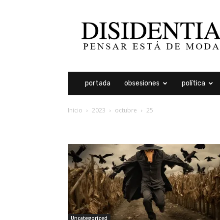
Disidentia
portada
obsesiones
política
Inicio
2023
octubre
25
archivos diarios: 25 oct
Uncategorized