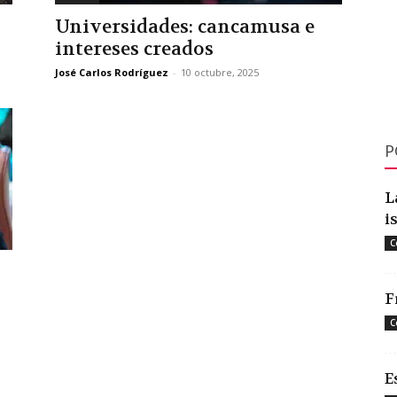
Universidades: cancamusa e
intereses creados
José Carlos Rodríguez
-
10 octubre, 2025
P
L
i
C
F
C
E