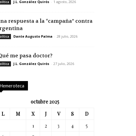
J.L. González Quirós
-
1 agosto, 2026
olítica
na respuesta a la “campaña” contra
rgentina
Dante Augusto Palma
-
28 julio, 2026
olítica
Qué me pasa doctor?
J.L. González Quirós
-
27 julio, 2026
olítica
Hemeroteca
octubre 2025
L
M
X
J
V
S
D
1
2
3
4
5