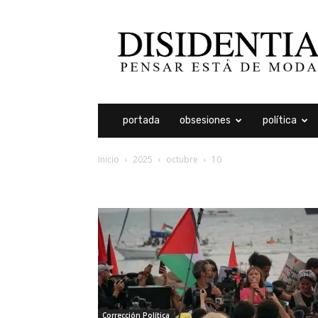
Disidentia
portada
obsesiones
política
Inicio
2025
octubre
10
archivos diarios: 10 oc
Corrección Política