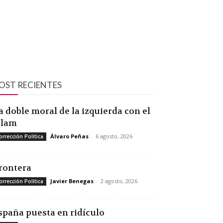
OST RECIENTES
a doble moral de la izquierda con el
slam
Álvaro Peñas
-
6 agosto, 2026
orrección Política
rontera
Javier Benegas
-
2 agosto, 2026
orrección Política
spaña puesta en ridículo