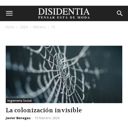
Inicio
2026
febrero
15
archivos diarios: 15 febrero, 2026
Ingeniería Social
La colonización invisible
Javier Benegas
-
15 febrero, 2026