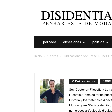
Disidentia
portada
obsesiones
política
Inicio
Autores
Publicaciones por Rafael Núñez Fl
rafael núñez florencio
71 Publicaciones
0 COM
Soy Doctor en Filosofía y Letr
Filosofía. Como editor he pues
Historia y los materiales didác
Mundo" y en "Revista de Libros
numerosos artículos de divulga