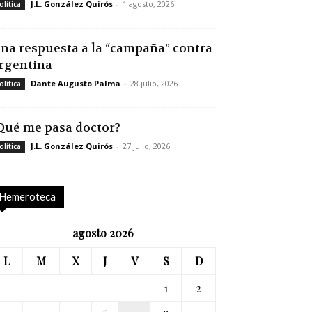
J.L. González Quirós
-
1 agosto, 2026
olítica
na respuesta a la “campaña” contra
rgentina
Dante Augusto Palma
-
28 julio, 2026
olítica
Qué me pasa doctor?
J.L. González Quirós
-
27 julio, 2026
olítica
Hemeroteca
agosto 2026
L
M
X
J
V
S
D
1
2