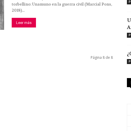
P
torbellino: Unamuno en la guerra civil (Marcial Pons,
2018)...
U
Leer más
A
P
¿
Página 8 de 8
P