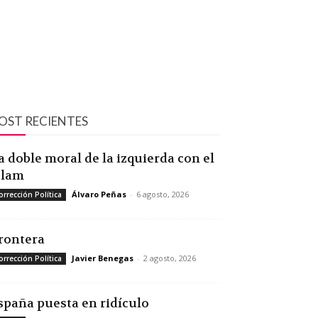
OST RECIENTES
a doble moral de la izquierda con el
slam
Álvaro Peñas
-
6 agosto, 2026
orrección Política
rontera
Javier Benegas
-
2 agosto, 2026
orrección Política
spaña puesta en ridículo