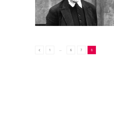
...
1
6
7
8