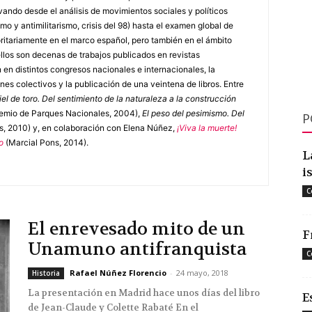
vando desde el análisis de movimientos sociales y políticos
smo y antimilitarismo, crisis del 98) hasta el examen global de
oritariamente en el marco español, pero también en el ámbito
ellos son decenas de trabajos publicados en revistas
n en distintos congresos nacionales e internacionales, la
es colectivos y la publicación de una veintena de libros. Entre
iel de toro. Del sentimiento de la naturaleza a la construcción
remio de Parques Nacionales, 2004),
El peso del pesimismo. Del
P
s, 2010) y, en colaboración con Elena Núñez,
¡Viva la muerte!
o
(Marcial Pons, 2014).
L
i
C
El enrevesado mito de un
F
Unamuno antifranquista
C
Rafael Núñez Florencio
-
24 mayo, 2018
Historia
La presentación en Madrid hace unos días del libro
E
de Jean-Claude y Colette Rabaté En el