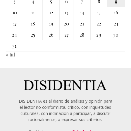
3
4
5
6
7
8
9
10
11
12
13
14
15
16
17
18
19
20
21
22
23
24
25
26
27
28
29
30
31
« Jul
DISIDENTIA es el diario de análisis y opinión para
el lector no conformista, crítico, con inquietudes
culturales, con inclinación a participar, a discutir
racionalmente, a expresar sus criterios.