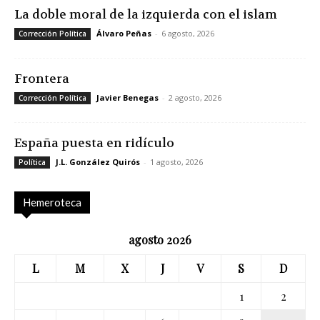
La doble moral de la izquierda con el islam
Álvaro Peñas
-
6 agosto, 2026
Corrección Política
Frontera
Javier Benegas
-
2 agosto, 2026
Corrección Política
España puesta en ridículo
J.L. González Quirós
-
1 agosto, 2026
Política
Hemeroteca
agosto 2026
L
M
X
J
V
S
D
1
2