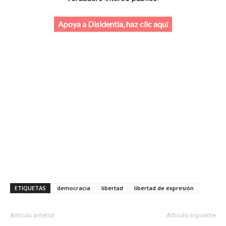
Apoya a Disidentia, haz clic aquí
ETIQUETAS
democracia
libertad
libertad de expresión
Artículo anterior
Artículo siguiente