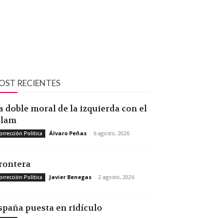
OST RECIENTES
a doble moral de la izquierda con el
slam
Álvaro Peñas
-
6 agosto, 2026
orrección Política
rontera
Javier Benegas
-
2 agosto, 2026
orrección Política
spaña puesta en ridículo