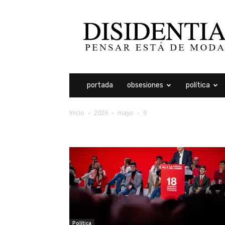
Disidentia
portada
obsesiones
política
Inicio
2026
mayo
9
archivos diarios: 9 may
Política