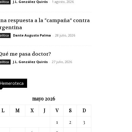
J.L. González Quirós
-
1 agosto, 2026
olítica
na respuesta a la “campaña” contra
rgentina
Dante Augusto Palma
-
28 julio, 2026
olítica
Qué me pasa doctor?
J.L. González Quirós
-
27 julio, 2026
olítica
Hemeroteca
mayo 2026
L
M
X
J
V
S
D
1
2
3