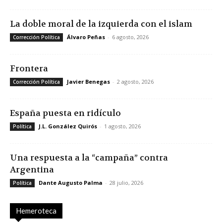
La doble moral de la izquierda con el islam
Álvaro Peñas
-
6 agosto, 2026
Corrección Política
Frontera
Javier Benegas
-
2 agosto, 2026
Corrección Política
España puesta en ridículo
J.L. González Quirós
-
1 agosto, 2026
Política
Una respuesta a la “campaña” contra
Argentina
Dante Augusto Palma
-
28 julio, 2026
Política
Hemeroteca