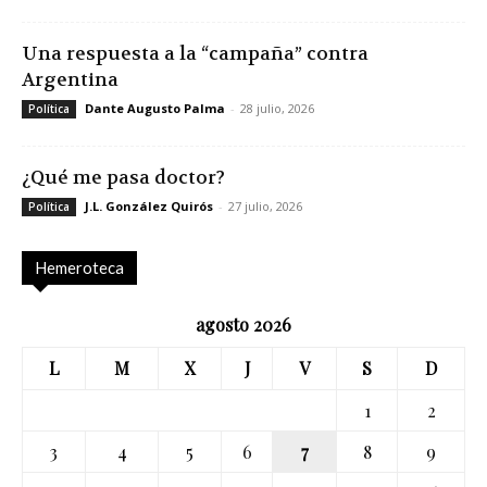
Una respuesta a la “campaña” contra
Argentina
Dante Augusto Palma
-
28 julio, 2026
Política
¿Qué me pasa doctor?
J.L. González Quirós
-
27 julio, 2026
Política
Hemeroteca
agosto 2026
L
M
X
J
V
S
D
1
2
3
4
5
6
7
8
9