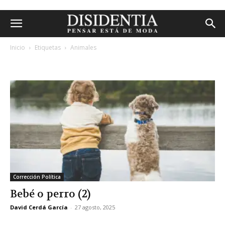
Inicio
Etiquetas
Animales
etiqueta: animales
Corrección Política
Bebé o perro (2)
David Cerdá García
-
27 agosto, 2025