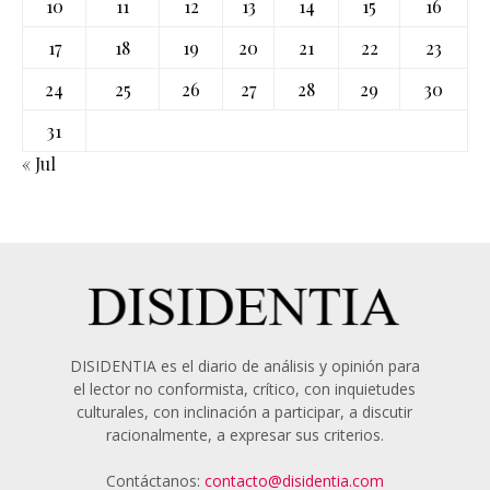
10
11
12
13
14
15
16
17
18
19
20
21
22
23
24
25
26
27
28
29
30
31
« Jul
DISIDENTIA es el diario de análisis y opinión para
el lector no conformista, crítico, con inquietudes
culturales, con inclinación a participar, a discutir
racionalmente, a expresar sus criterios.
Contáctanos:
contacto@disidentia.com