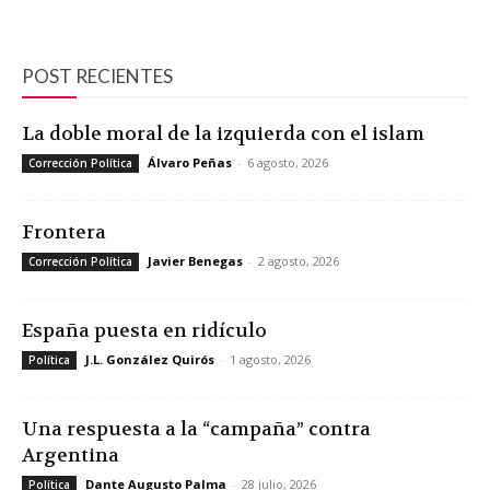
POST RECIENTES
La doble moral de la izquierda con el islam
Álvaro Peñas
-
6 agosto, 2026
Corrección Política
Frontera
Javier Benegas
-
2 agosto, 2026
Corrección Política
España puesta en ridículo
J.L. González Quirós
-
1 agosto, 2026
Política
Una respuesta a la “campaña” contra
Argentina
Dante Augusto Palma
-
28 julio, 2026
Política