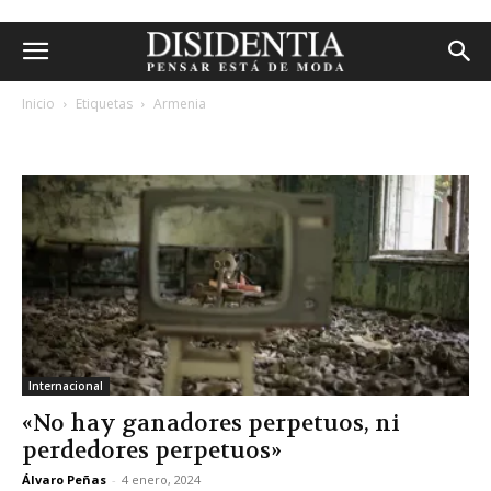
Inicio
Etiquetas
Armenia
etiqueta: armenia
Internacional
«No hay ganadores perpetuos, ni
perdedores perpetuos»
Álvaro Peñas
-
4 enero, 2024