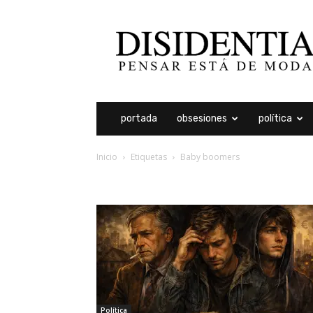
Disidentia
portada
obsesiones
política
Inicio
Etiquetas
Baby boomers
etiqueta: baby boomers
Política