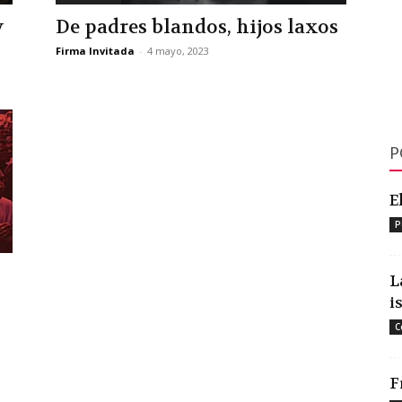
y
De padres blandos, hijos laxos
Firma Invitada
-
4 mayo, 2023
P
E
P
L
i
C
F