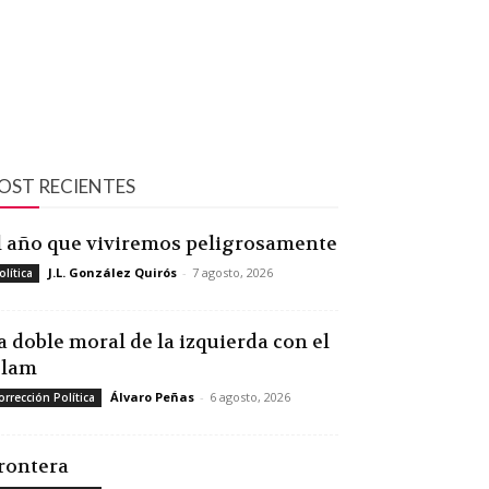
OST RECIENTES
l año que viviremos peligrosamente
J.L. González Quirós
-
7 agosto, 2026
olítica
a doble moral de la izquierda con el
slam
Álvaro Peñas
-
6 agosto, 2026
orrección Política
rontera