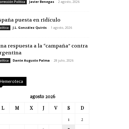
Javier Benegas
-
2 agosto, 2026
orrección Política
spaña puesta en ridículo
J.L. González Quirós
-
1 agosto, 2026
olítica
na respuesta a la “campaña” contra
rgentina
Dante Augusto Palma
-
28 julio, 2026
olítica
Hemeroteca
agosto 2026
L
M
X
J
V
S
D
1
2