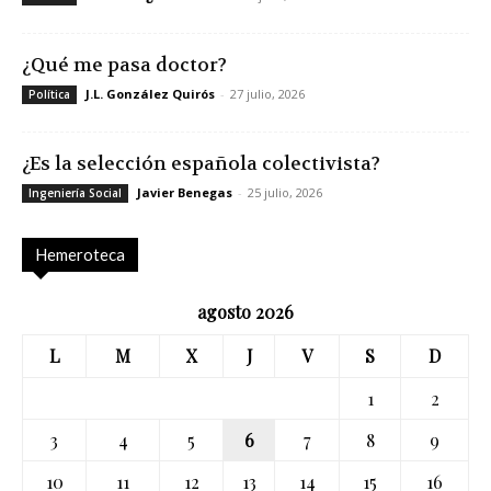
¿Qué me pasa doctor?
J.L. González Quirós
-
27 julio, 2026
Política
¿Es la selección española colectivista?
Javier Benegas
-
25 julio, 2026
Ingeniería Social
Hemeroteca
agosto 2026
L
M
X
J
V
S
D
1
2
3
4
5
6
7
8
9
10
11
12
13
14
15
16