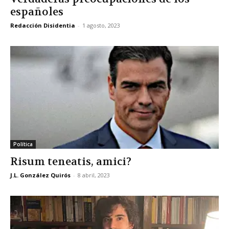
españoles
Redacción Disidentia
-
1 agosto, 2023
Política
Risum teneatis, amici?
J.L. González Quirós
-
8 abril, 2023