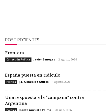
POST RECIENTES
Frontera
Javier Benegas
-
2 agosto, 2026
Corrección Política
España puesta en ridículo
J.L. González Quirós
-
1 agosto, 2026
Política
Una respuesta a la “campaña” contra
Argentina
Dante Augusto Palma
-
28 julio, 2026
Política