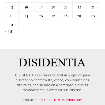
17
18
19
20
21
22
23
24
25
26
27
28
29
30
31
« Jul
DISIDENTIA es el diario de análisis y opinión para
el lector no conformista, crítico, con inquietudes
culturales, con inclinación a participar, a discutir
racionalmente, a expresar sus criterios.
Contáctanos:
contacto@disidentia.com