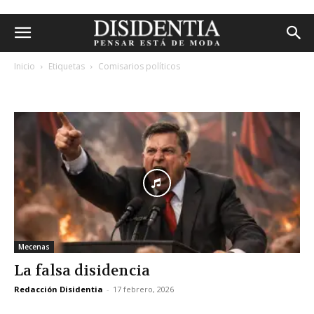
Inicio
Etiquetas
Comisarios políticos
etiqueta: comisarios políticos
Mecenas
La falsa disidencia
Redacción Disidentia
-
17 febrero, 2026