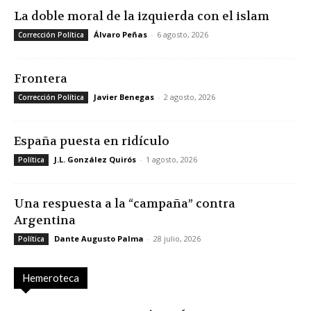
La doble moral de la izquierda con el islam
Álvaro Peñas
-
6 agosto, 2026
Corrección Política
Frontera
Javier Benegas
-
2 agosto, 2026
Corrección Política
España puesta en ridículo
J.L. González Quirós
-
1 agosto, 2026
Política
Una respuesta a la “campaña” contra
Argentina
Dante Augusto Palma
-
28 julio, 2026
Política
Hemeroteca