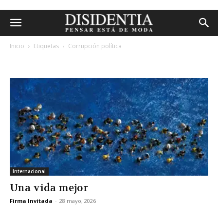
Inicio
Etiquetas
Corrupción política
etiqueta: corrupción política
Internacional
Una vida mejor
Firma Invitada
-
28 mayo, 2026