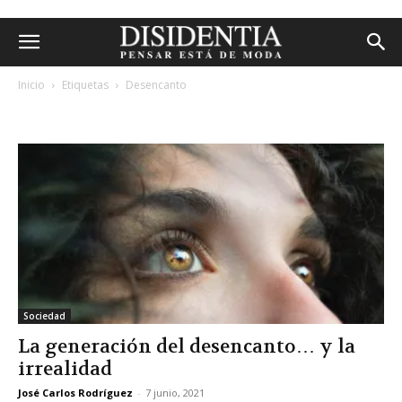
Inicio
Etiquetas
Desencanto
etiqueta: desencanto
Sociedad
La generación del desencanto… y la
irrealidad
José Carlos Rodríguez
-
7 junio, 2021