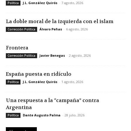
J.L. González Quirós
-
7 agosto, 2026
Política
La doble moral de la izquierda con el islam
Álvaro Peñas
-
6 agosto, 2026
Corrección Política
Frontera
Javier Benegas
-
2 agosto, 2026
Corrección Política
España puesta en ridículo
J.L. González Quirós
-
1 agosto, 2026
Política
Una respuesta a la “campaña” contra
Argentina
Dante Augusto Palma
-
28 julio, 2026
Política