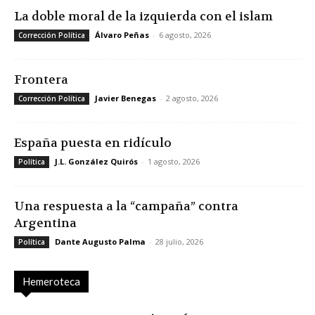
La doble moral de la izquierda con el islam
Álvaro Peñas
-
6 agosto, 2026
Corrección Política
Frontera
Javier Benegas
-
2 agosto, 2026
Corrección Política
España puesta en ridículo
J.L. González Quirós
-
1 agosto, 2026
Política
Una respuesta a la “campaña” contra
Argentina
Dante Augusto Palma
-
28 julio, 2026
Política
Hemeroteca