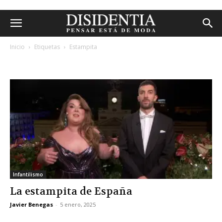
Inicio
Etiquetas
Estampita
etiqueta: estampita
Infantilismo
La estampita de España
Javier Benegas
-
5 enero, 2025