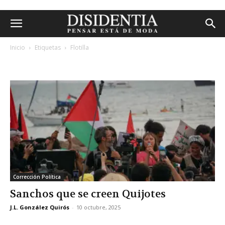
Inicio
Etiquetas
Flotilla
etiqueta: flotilla
Corrección Política
Sanchos que se creen Quijotes
J.L. González Quirós
-
10 octubre, 2025