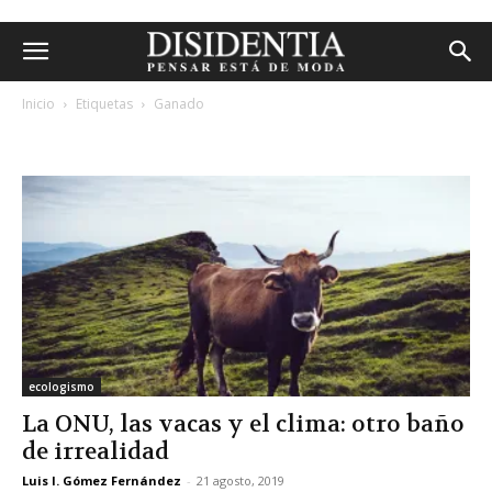
Inicio
Etiquetas
Ganado
etiqueta: ganado
ecologismo
La ONU, las vacas y el clima: otro baño
de irrealidad
Luis I. Gómez Fernández
-
21 agosto, 2019