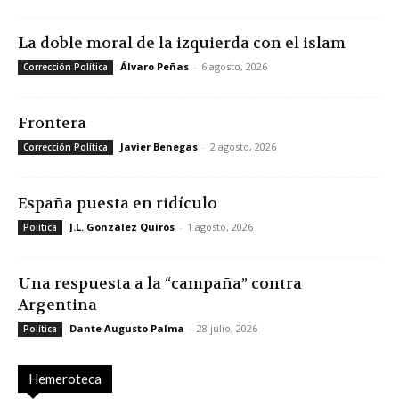
La doble moral de la izquierda con el islam
Álvaro Peñas
-
6 agosto, 2026
Corrección Política
Frontera
Javier Benegas
-
2 agosto, 2026
Corrección Política
España puesta en ridículo
J.L. González Quirós
-
1 agosto, 2026
Política
Una respuesta a la “campaña” contra
Argentina
Dante Augusto Palma
-
28 julio, 2026
Política
Hemeroteca