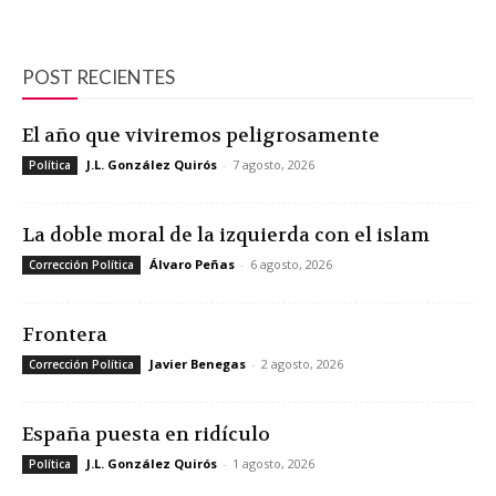
POST RECIENTES
El año que viviremos peligrosamente
J.L. González Quirós
-
7 agosto, 2026
Política
La doble moral de la izquierda con el islam
Álvaro Peñas
-
6 agosto, 2026
Corrección Política
Frontera
Javier Benegas
-
2 agosto, 2026
Corrección Política
España puesta en ridículo
J.L. González Quirós
-
1 agosto, 2026
Política