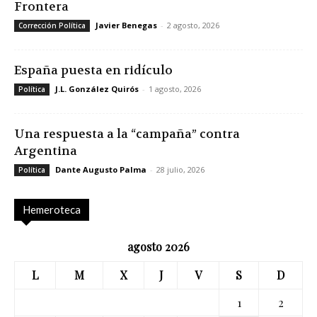
Frontera
Javier Benegas
-
2 agosto, 2026
Corrección Política
España puesta en ridículo
J.L. González Quirós
-
1 agosto, 2026
Política
Una respuesta a la “campaña” contra
Argentina
Dante Augusto Palma
-
28 julio, 2026
Política
Hemeroteca
agosto 2026
L
M
X
J
V
S
D
1
2