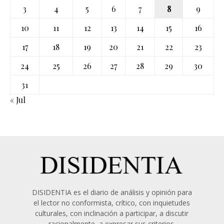
3
4
5
6
7
8
9
10
11
12
13
14
15
16
17
18
19
20
21
22
23
24
25
26
27
28
29
30
31
« Jul
DISIDENTIA es el diario de análisis y opinión para
el lector no conformista, crítico, con inquietudes
culturales, con inclinación a participar, a discutir
racionalmente, a expresar sus criterios.