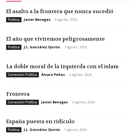
El asalto a la frontera que nunca sucedió
Javier Benegas
-
9 agosto, 2026
Política
El año que viviremos peligrosamente
J.L. González Quirós
-
7 agosto, 2026
Política
La doble moral de la izquierda con el islam
Álvaro Peñas
-
6 agosto, 2026
Corrección Política
Frontera
Javier Benegas
-
2 agosto, 2026
Corrección Política
España puesta en ridículo
J.L. González Quirós
-
1 agosto, 2026
Política