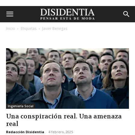
Inicio
Etiquetas
Javier Benegas
etiqueta: javier benegas
Ingeniería Social
Una conspiración real. Una amenaza
real
Redacción Disidentia
-
4 febrero, 2025