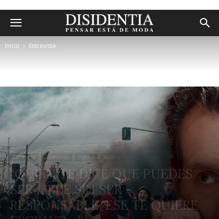
Inicio
Entrevista
Entrevista
Obsesiones
Ingeniería Social
“QUIEN TE DICE QUE PUEDES
SER LIBRE SIN SER
RESPONSABLE, ESE TE QUIERE