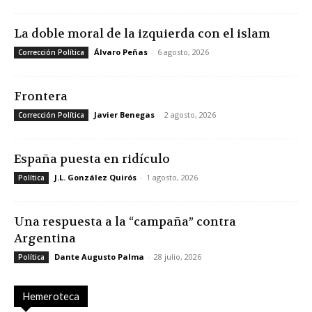
La doble moral de la izquierda con el islam
Álvaro Peñas
-
6 agosto, 2026
Corrección Política
Frontera
Javier Benegas
-
2 agosto, 2026
Corrección Política
España puesta en ridículo
J.L. González Quirós
-
1 agosto, 2026
Política
Una respuesta a la “campaña” contra
Argentina
Dante Augusto Palma
-
28 julio, 2026
Política
Hemeroteca