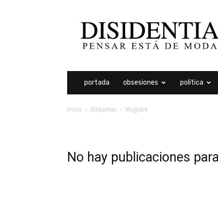
Disidentia
portada
obsesiones
política
Inicio
Etiquetas
Mugabe
etiqueta: mugabe
No hay publicaciones par