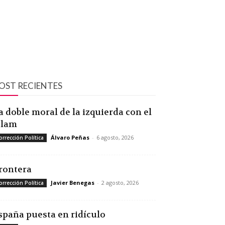
OST RECIENTES
a doble moral de la izquierda con el
slam
Álvaro Peñas
-
6 agosto, 2026
orrección Política
rontera
Javier Benegas
-
2 agosto, 2026
orrección Política
spaña puesta en ridículo