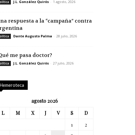
J.L. González Quirós
-
1 agosto, 2026
olítica
na respuesta a la “campaña” contra
rgentina
Dante Augusto Palma
-
28 julio, 2026
olítica
Qué me pasa doctor?
J.L. González Quirós
-
27 julio, 2026
olítica
Hemeroteca
agosto 2026
L
M
X
J
V
S
D
1
2