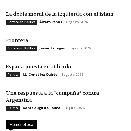
La doble moral de la izquierda con el islam
Álvaro Peñas
-
6 agosto, 2026
Corrección Política
Frontera
Javier Benegas
-
2 agosto, 2026
Corrección Política
España puesta en ridículo
J.L. González Quirós
-
1 agosto, 2026
Política
Una respuesta a la “campaña” contra
Argentina
Dante Augusto Palma
-
28 julio, 2026
Política
Hemeroteca