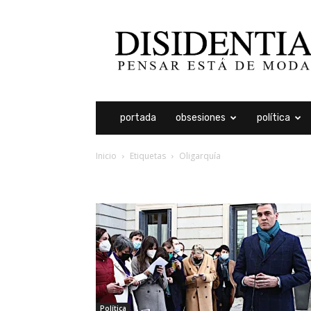
Disidentia
portada
obsesiones
política
Inicio
Etiquetas
Oligarquía
etiqueta: oligarquía
Política