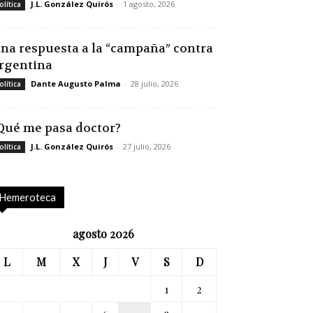
J.L. González Quirós
-
1 agosto, 2026
olítica
na respuesta a la “campaña” contra
rgentina
Dante Augusto Palma
-
28 julio, 2026
olítica
Qué me pasa doctor?
J.L. González Quirós
-
27 julio, 2026
olítica
Hemeroteca
agosto 2026
L
M
X
J
V
S
D
1
2