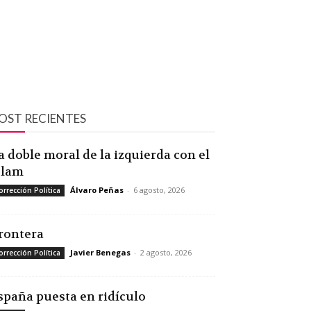
OST RECIENTES
a doble moral de la izquierda con el
slam
Álvaro Peñas
-
6 agosto, 2026
orrección Política
rontera
Javier Benegas
-
2 agosto, 2026
orrección Política
spaña puesta en ridículo