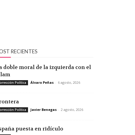
OST RECIENTES
a doble moral de la izquierda con el
slam
Álvaro Peñas
-
6 agosto, 2026
orrección Política
rontera
Javier Benegas
-
2 agosto, 2026
orrección Política
spaña puesta en ridículo