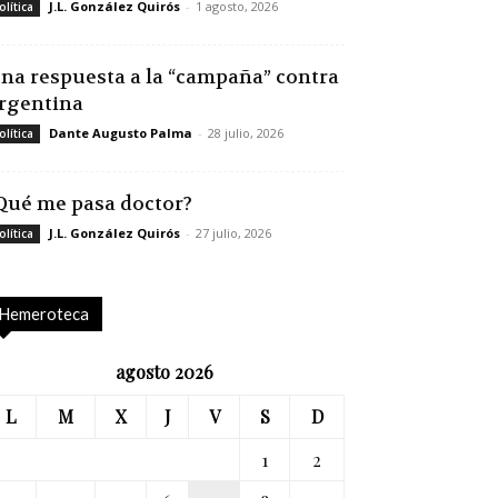
J.L. González Quirós
-
1 agosto, 2026
olítica
na respuesta a la “campaña” contra
rgentina
Dante Augusto Palma
-
28 julio, 2026
olítica
Qué me pasa doctor?
J.L. González Quirós
-
27 julio, 2026
olítica
Hemeroteca
agosto 2026
L
M
X
J
V
S
D
1
2