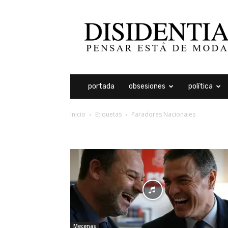
Disidentia
portada
obsesiones
política
Inicio
Etiquetas
Paradores Nacionales
etiqueta: paradores na
Mecenas