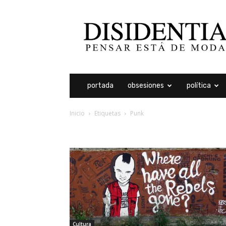
Disidentia
portada
obsesiones
política
Inicio
Etiquetas
Punk
etiqueta: punk
Cultura