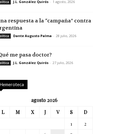
J.L. González Quirós
-
1 agosto, 2026
olítica
na respuesta a la “campaña” contra
rgentina
Dante Augusto Palma
-
28 julio, 2026
olítica
Qué me pasa doctor?
J.L. González Quirós
-
27 julio, 2026
olítica
Hemeroteca
agosto 2026
L
M
X
J
V
S
D
1
2