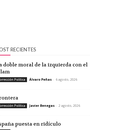
OST RECIENTES
a doble moral de la izquierda con el
slam
Álvaro Peñas
-
6 agosto, 2026
orrección Política
rontera
Javier Benegas
-
2 agosto, 2026
orrección Política
spaña puesta en ridículo