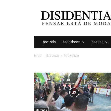
Disidentia
portada
obsesiones
política
Inicio
Etiquetas
Radicalizar
etiqueta: radicalizar
Mecenas