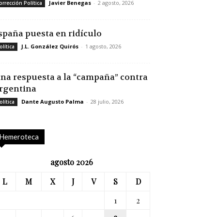
Javier Benegas
-
2 agosto, 2026
orrección Política
spaña puesta en ridículo
J.L. González Quirós
-
1 agosto, 2026
olítica
na respuesta a la “campaña” contra
rgentina
Dante Augusto Palma
-
28 julio, 2026
olítica
Hemeroteca
agosto 2026
L
M
X
J
V
S
D
1
2