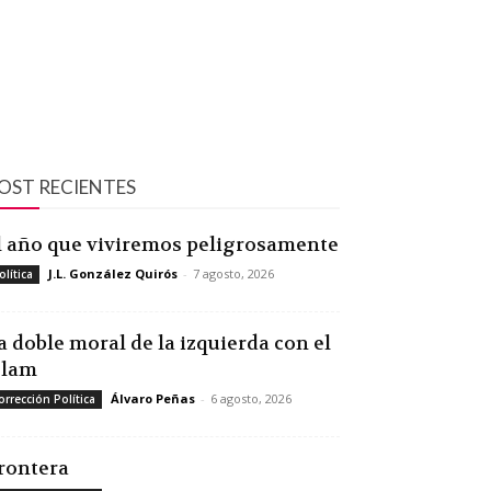
OST RECIENTES
l año que viviremos peligrosamente
J.L. González Quirós
-
7 agosto, 2026
olítica
a doble moral de la izquierda con el
slam
Álvaro Peñas
-
6 agosto, 2026
orrección Política
rontera