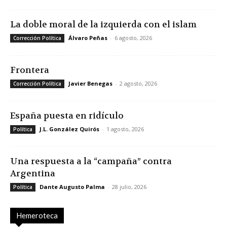
La doble moral de la izquierda con el islam
Álvaro Peñas
-
6 agosto, 2026
Corrección Política
Frontera
Javier Benegas
-
2 agosto, 2026
Corrección Política
España puesta en ridículo
J.L. González Quirós
-
1 agosto, 2026
Política
Una respuesta a la “campaña” contra
Argentina
Dante Augusto Palma
-
28 julio, 2026
Política
Hemeroteca