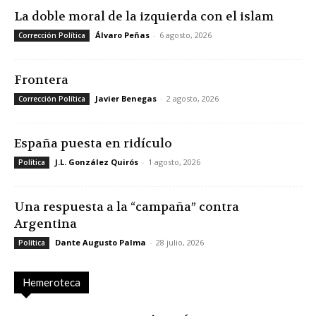
La doble moral de la izquierda con el islam
Álvaro Peñas
-
6 agosto, 2026
Corrección Política
Frontera
Javier Benegas
-
2 agosto, 2026
Corrección Política
España puesta en ridículo
J.L. González Quirós
-
1 agosto, 2026
Política
Una respuesta a la “campaña” contra
Argentina
Dante Augusto Palma
-
28 julio, 2026
Política
Hemeroteca