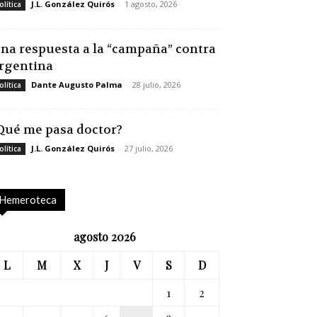
J.L. González Quirós
-
1 agosto, 2026
olítica
na respuesta a la “campaña” contra
rgentina
Dante Augusto Palma
-
28 julio, 2026
olítica
Qué me pasa doctor?
J.L. González Quirós
-
27 julio, 2026
olítica
Hemeroteca
agosto 2026
L
M
X
J
V
S
D
1
2