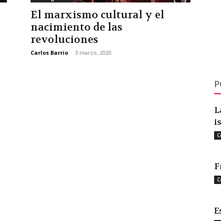
El marxismo cultural y el
nacimiento de las
revoluciones
Carlos Barrio
-
3 marzo, 2020
P
L
i
C
F
C
E