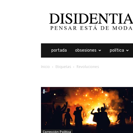
Disidentia
portada
obsesiones
política
Inicio
Etiquetas
Revoluciones
etiqueta: revoluciones
Corrección Política