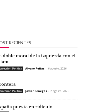
OST RECIENTES
a doble moral de la izquierda con el
slam
Álvaro Peñas
-
6 agosto, 2026
orrección Política
rontera
Javier Benegas
-
2 agosto, 2026
orrección Política
spaña puesta en ridículo