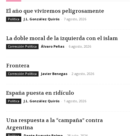
El año que viviremos peligrosamente
J.L. González Quirós
-
7 agosto, 2026
Política
La doble moral de la izquierda con el islam
Álvaro Peñas
-
6 agosto, 2026
Corrección Política
Frontera
Javier Benegas
-
2 agosto, 2026
Corrección Política
España puesta en ridículo
J.L. González Quirós
-
1 agosto, 2026
Política
Una respuesta a la “campaña” contra
Argentina
Dante Augusto Palma
-
28 julio, 2026
Política