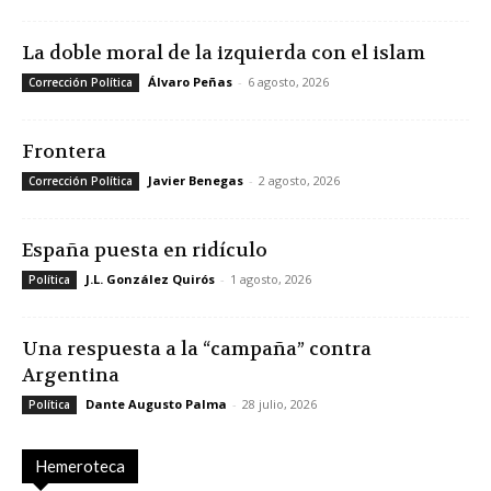
La doble moral de la izquierda con el islam
Álvaro Peñas
-
6 agosto, 2026
Corrección Política
Frontera
Javier Benegas
-
2 agosto, 2026
Corrección Política
España puesta en ridículo
J.L. González Quirós
-
1 agosto, 2026
Política
Una respuesta a la “campaña” contra
Argentina
Dante Augusto Palma
-
28 julio, 2026
Política
Hemeroteca