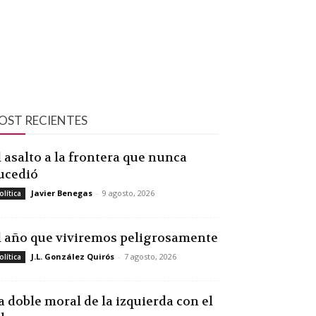
OST RECIENTES
l asalto a la frontera que nunca
ucedió
Javier Benegas
-
9 agosto, 2026
olítica
l año que viviremos peligrosamente
J.L. González Quirós
-
7 agosto, 2026
olítica
a doble moral de la izquierda con el