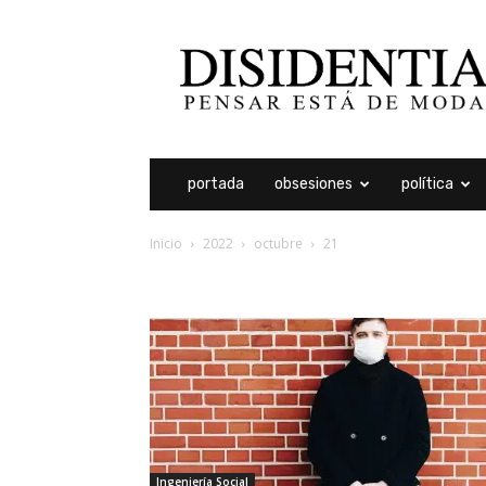
Disidentia
portada
obsesiones
política
Inicio
2022
octubre
21
archivos diarios: 21 oct
Ingeniería Social