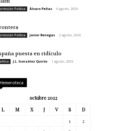
slam
Álvaro Peñas
-
6 agosto, 2026
orrección Política
rontera
Javier Benegas
-
2 agosto, 2026
orrección Política
spaña puesta en ridículo
J.L. González Quirós
-
1 agosto, 2026
olítica
Hemeroteca
octubre 2022
L
M
X
J
V
S
D
1
2