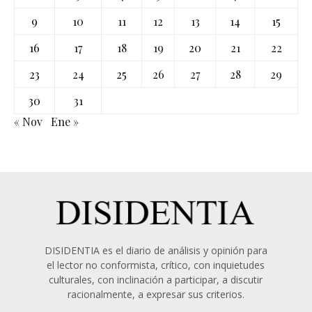
9
10
11
12
13
14
15
16
17
18
19
20
21
22
23
24
25
26
27
28
29
30
31
« Nov
Ene »
DISIDENTIA es el diario de análisis y opinión para
el lector no conformista, crítico, con inquietudes
culturales, con inclinación a participar, a discutir
racionalmente, a expresar sus criterios.