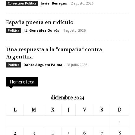
Javier Benegas
-
2 agosto, 2026
Corrección Política
España puesta en ridículo
J.L. González Quirós
-
1 agosto, 2026
Política
Una respuesta a la “campaña” contra
Argentina
Dante Augusto Palma
-
28 julio, 2026
Política
Hemeroteca
diciembre 2024
L
M
X
J
V
S
D
1
2
3
4
5
6
7
8